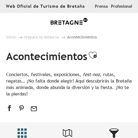
Aller
Web Oficial de Turismo de Bretaña
Prensa
Profesional
au
contenu
principal
Inicio
Prepara tu estancia
Acontecimientos
Acontecimientos
Ajouter au
Conciertos, festivales, exposiciones,
fest-noz
, rutas,
regatas… ¡No falta donde elegir! Aquí descubrirás la Bretaña
más animada, donde abunda la diversión y la fiesta. ¡No te
la pierdas!