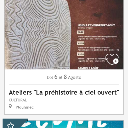
6
8
Agosto
Del
al
Ateliers "La préhistoire à ciel ouvert"
CULTURAL
Plouhinec