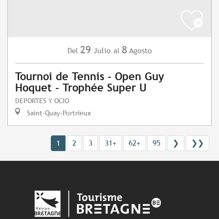
29
8
Julio
Agosto
Del
al
Tournoi de Tennis - Open Guy
Hoquet - Trophée Super U
DEPORTES Y OCIO
Saint-Quay-Portrieux
1
2
3
31+
62+
95
❯
❯❯