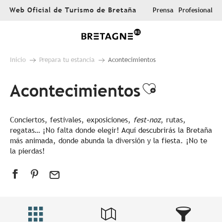
Aller
Web Oficial de Turismo de Bretaña
Prensa
Profesional
au
contenu
principal
Inicio
Prepara tu estancia
Acontecimientos
Acontecimientos
Ajouter au
Conciertos, festivales, exposiciones,
fest-noz
, rutas,
regatas… ¡No falta donde elegir! Aquí descubrirás la Bretaña
más animada, donde abunda la diversión y la fiesta. ¡No te
la pierdas!