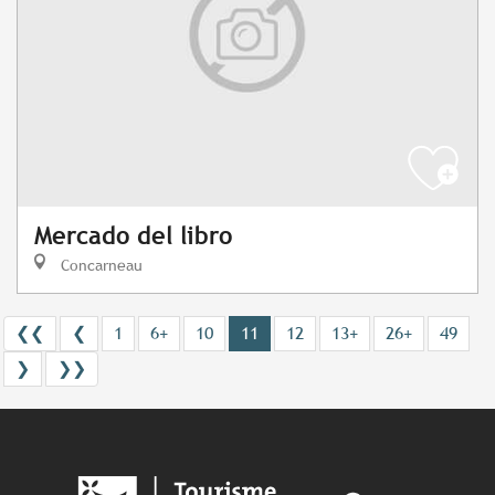
Mercado del libro
Concarneau
❮❮
❮
1
6+
10
11
12
13+
26+
49
❯
❯❯