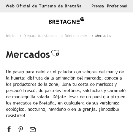
Aller
Web Oficial de Turismo de Bretaña
Prensa
Profesional
au
contenu
principal
Inicio
Prepara tu estancia
Dónde comer
Mercados
Mercados
Ajouter aux favor
Un paseo para deleitar el paladar con sabores del mar y de
la huerta: disfruta de la animación del mercado, conoce a
los productores de la zona, llena tu cesta de mariscos y
pescado fresco, de pasteles bretones, salchichas y caramelo
de mantequilla salada. Déjate llevar de un puesto a otro en
los mercados de Bretaña, en cualquiera de sus versiones:
ecológico, nocturno, navideño o en la granja. ¡Imposible
resistirse!