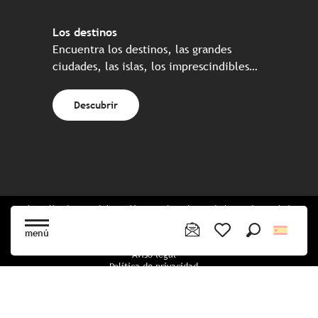
Los destinos
Encuentra los destinos, las grandes
ciudades, las islas, los imprescindibles…
Descubrir
Web realizada en colaboración con el conjunto de los socios turísticos
bretones
menú
Buscar
Voir les favoris
Aviso legal
Política de privacidad
Política de Cookies
Configuración de cookies
Reserva CGU
mapa del sitio