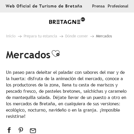
Aller
Web Oficial de Turismo de Bretaña
Prensa
Profesional
au
contenu
principal
Inicio
Prepara tu estancia
Dónde comer
Mercados
Mercados
Ajouter aux favor
Un paseo para deleitar el paladar con sabores del mar y de
la huerta: disfruta de la animación del mercado, conoce a
los productores de la zona, llena tu cesta de mariscos y
pescado fresco, de pasteles bretones, salchichas y caramelo
de mantequilla salada. Déjate llevar de un puesto a otro en
los mercados de Bretaña, en cualquiera de sus versiones:
ecológico, nocturno, navideño o en la granja. ¡Imposible
resistirse!