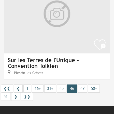
Sur les Terres de l'Unique -
Convention Tolkien
Plestin-les-Grèves
❮❮
❮
1
16+
31+
45
46
47
50+
51
❯
❯❯