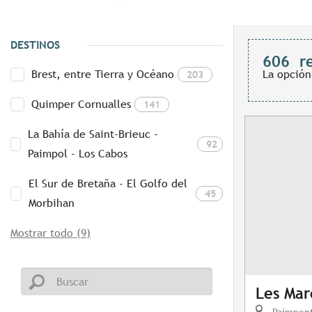
DESTINOS
606
r
Brest, entre Tierra y Océano
La opción
203
Quimper Cornualles
141
La Bahía de Saint-Brieuc -
92
Paimpol - Los Cabos
El Sur de Bretaña - El Golfo del
45
Morbihan
Mostrar todo (9)
Les Mar
Paimpon