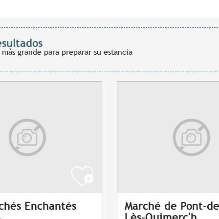
esultados
 más grande para preparar su estancia
chés Enchantés
Marché de Pont-de
Lès-Quimerc'h
t