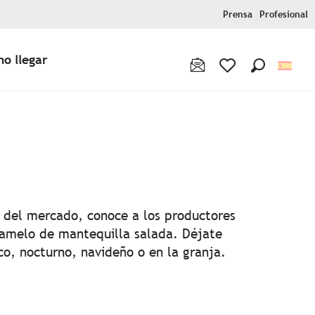
Prensa
Profesional
o llegar
Buscar
Voir les favoris
n del mercado, conoce a los productores
aramelo de mantequilla salada. Déjate
co, nocturno, navideño o en la granja.