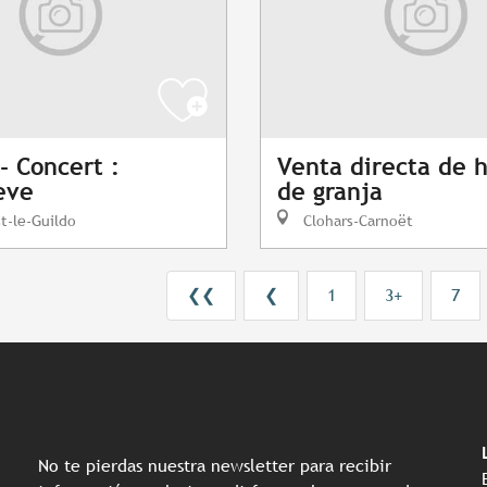
- Concert :
Venta directa de 
eve
de granja
t-le-Guildo
Clohars-Carnoët
❮❮
❮
1
3+
7
No te pierdas nuestra newsletter para recibir