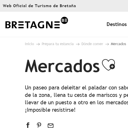
Aller
Web Oficial de Turismo de Bretaña
au
contenu
principal
Destinos
Inicio
Prepara tu estancia
Dónde comer
Mercados
Mercados
Ajo
Un paseo para deleitar el paladar con sab
de la zona, llena tu cesta de mariscos y 
llevar de un puesto a otro en los mercados
¡Imposible resistirse!