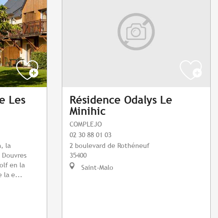
e Les
Résidence Odalys Le
Minihic
COMPLEJO
02 30 88 01 03
, la
2 boulevard de Rothéneuf
s Douvres
35400
olf en la
Saint-Malo
 la e...