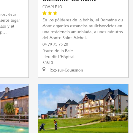
COMPLEJO
ios, esta
En los pólderes de la bahía, el Domaine du
lente lugar
Mont organiza estancias mulltiservicios en
alo y el
una residencia amueblada, a unos minutos
p...
del Monte Saint-Michel.
04 79 75 75 20
Route de la Baie
Lieu dit L'Hôpital
35610
Roz-sur-Couesnon