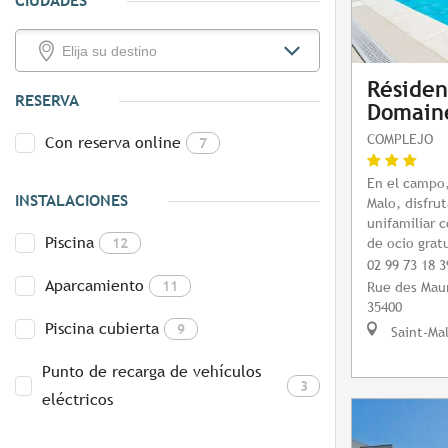
CIUDADES
Résiden
RESERVA
Domaine
COMPLEJO
Con reserva online
7
En el campo,
INSTALACIONES
Malo, disfru
unifamiliar 
Piscina
12
de ocio grat
02 99 73 18 3
Aparcamiento
11
Rue des Maur
35400
Piscina cubierta
9
Saint-Ma
Punto de recarga de vehículos
3
eléctricos