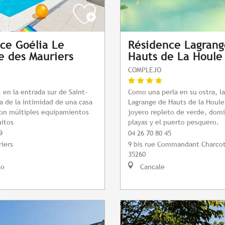
ce Goélia Le
Résidence Lagrang
 des Mauriers
Hauts de La Houle
COMPLEJO
 en la entrada sur de Saint-
Como una perla en su ostra, la
ta de la intimidad de una casa
Lagrange de Hauts de la Houle
con múltiples equipamientos
joyero repleto de verde, dom
uitos
playas y el puerto pesquero.
9
04 26 70 80 45
iers
9 bis rue Commandant Charco
35260
lo
Cancale