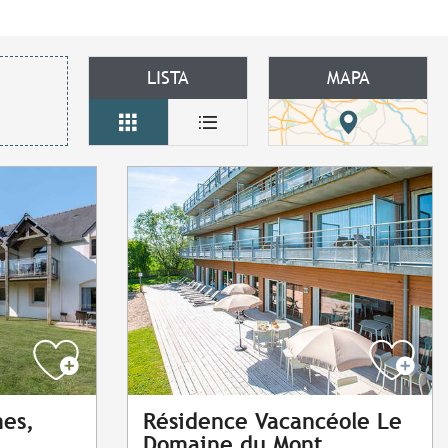
LISTA
MAPA
es,
Résidence Vacancéole Le
Domaine du Mont