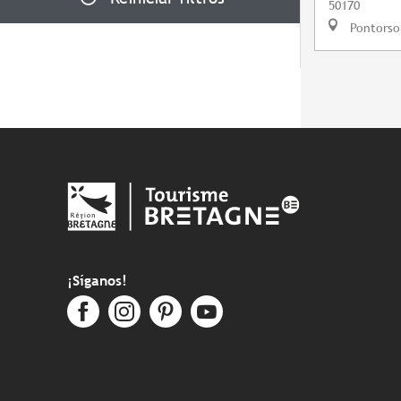
50170
Pontorso
¡Síganos!