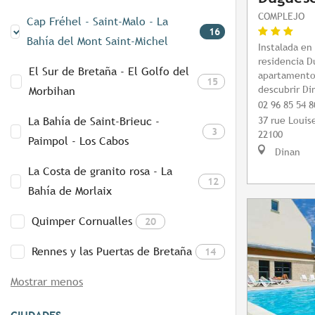
COMPLEJO
Cap Fréhel - Saint-Malo - La
16
Bahía del Mont Saint-Michel
Instalada en 
residencia D
El Sur de Bretaña - El Golfo del
apartamento
15
descubrir Di
Morbihan
02 96 85 54 8
37 rue Louis
La Bahía de Saint-Brieuc -
3
22100
Paimpol - Los Cabos
Dinan
La Costa de granito rosa - La
12
Bahía de Morlaix
Quimper Cornualles
20
Rennes y las Puertas de Bretaña
14
Mostrar menos