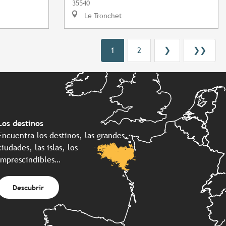
35540
Le Tronchet
1
2
❯
❯❯
Los destinos
Encuentra los destinos, las grandes
ciudades, las islas, los
imprescindibles…
Descubrir