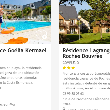
ce Goélia Kermael
Résidence Lagrang
Roches Douvres
COMPLEJO
ínea de playa, la residencia
el goza de una ubicación
Frente a la costa de Esmeralda
isfrutar de unas cómodas
residencia Lagrange de Roche
n la Costa Esmeralda.
está instalada delante de un g
1
orilla del mar, en el corazón de
i
02 99 88 07 63
5 rue de l'Ancienne Faïencerie
35800
ac-sur-Mer
Saint-Briac-sur-Mer