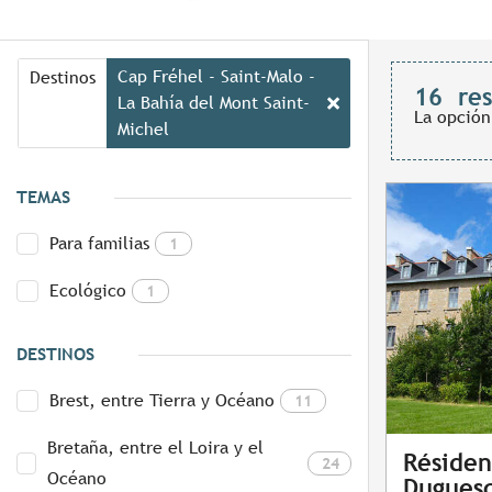
Cap Fréhel - Saint-Malo -
Destinos
16
re
La Bahía del Mont Saint-
La opción
Michel
TEMAS
Para familias
1
Ecológico
1
DESTINOS
Brest, entre Tierra y Océano
11
Bretaña, entre el Loira y el
Résiden
24
Océano
Duguesc