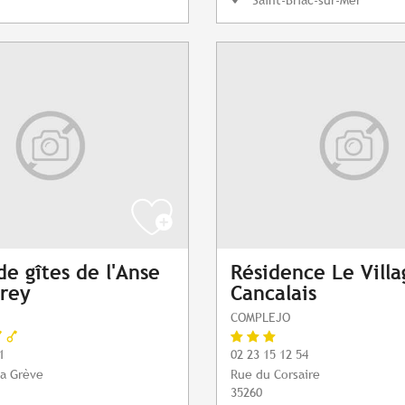
de gîtes de l'Anse
Résidence Le Villa
rey
Cancalais
COMPLEJO
1
02 23 15 12 54
la Grève
Rue du Corsaire
35260