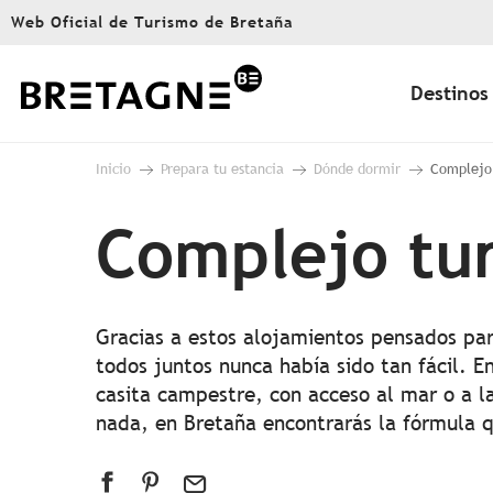
Aller
Web Oficial de Turismo de Bretaña
au
contenu
principal
Destinos
Inicio
Prepara tu estancia
Dónde dormir
Complejo 
Complejo tur
Gracias a estos alojamientos pensados para 
todos juntos nunca había sido tan fácil. 
casita campestre, con acceso al mar o a la
nada, en Bretaña encontrarás la fórmula q