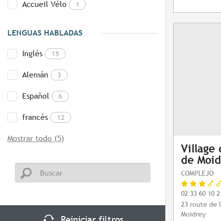
Accueil Vélo
1
LENGUAS HABLADAS
Inglés
15
Alemán
3
Español
6
francés
12
Mostrar todo (5)
Village 
de Moid
COMPLEJO
02 33 60 10 2
23 route de 
Moidrey
Reiniciar filtros