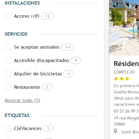
INSTALACIONES
Acceso wifi
12
SERVICIOS
Se aceptan animales
14
Accesible discapacitados
9
Résiden
COMPLEJO
Alquiler de bicicletas
4
En primera l
Restaurante
3
Goélia Kerma
ideal para d
Mostrar todo (5)
vacaciones e
05 57 26 99 3
ETIQUETAS
19 rue Kerga
35800
CléVacances
1
Saint-Bri