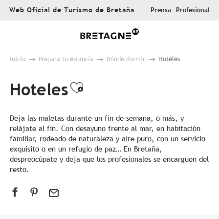
Aller
Web Oficial de Turismo de Bretaña
Prensa
Profesional
au
contenu
principal
Inicio
Prepara tu estancia
Dónde dormir
Hoteles
Hoteles
Ajouter aux favoris
Deja las maletas durante un fin de semana, o más, y
relájate al fin. Con desayuno frente al mar, en habitación
familiar, rodeado de naturaleza y aire puro, con un servicio
exquisito o en un refugio de paz… En Bretaña,
despreocúpate y deja que los profesionales se encarguen del
resto.