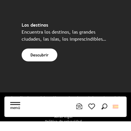
Los destinos
Encuentra los destinos, las grandes
ciudades, las islas, los imprescindibles…
Descubrir
Web realizada en colaboración con el conjunto de los socios turísticos
bretones
menú
Buscar
Voir les favoris
Aviso legal
Política de privacidad
Política de Cookies