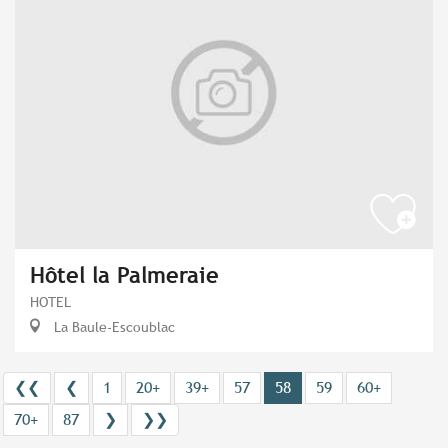
Hôtel la Palmeraie
HOTEL
La Baule-Escoublac
❮❮
❮
1
20+
39+
57
58
59
60+
70+
87
❯
❯❯