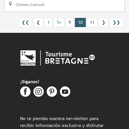
Clohars-Carnoët
❮❮
❮
1
5+
9
10
11
❯
❯❯
¡Síganos!
No te pierdas nuestra newsletter para
recibir información exclusiva y disfrutar