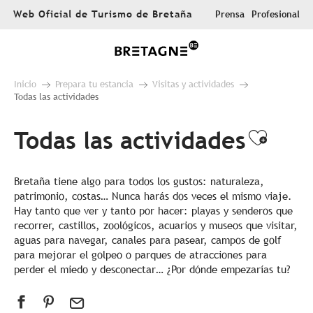
Aller
Web Oficial de Turismo de Bretaña
Prensa
Profesional
au
contenu
principal
Inicio
Prepara tu estancia
Visitas y actividades
Todas las actividades
Todas las actividades
Ajout
Bretaña tiene algo para todos los gustos: naturaleza,
patrimonio, costas… Nunca harás dos veces el mismo viaje.
Hay tanto que ver y tanto por hacer: playas y senderos que
recorrer, castillos, zoológicos, acuarios y museos que visitar,
aguas para navegar, canales para pasear, campos de golf
para mejorar el golpeo o parques de atracciones para
perder el miedo y desconectar… ¿Por dónde empezarías tu?