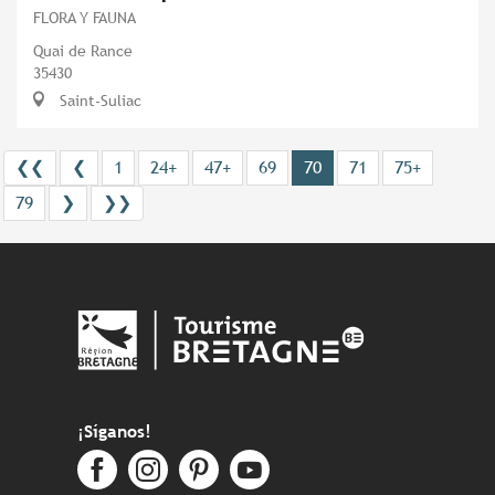
FLORA Y FAUNA
Quai de Rance
35430
Saint-Suliac
❮❮
❮
1
24+
47+
69
70
71
75+
79
❯
❯❯
¡Síganos!