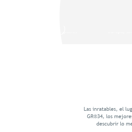
Bretaña
10 destinos
Quimper Cornualles
Loira y
Salvaje y auténtica, Cornualles te
Desde la m
Seguir leyendo
desvela sus grandes espacios
Europa, sal
naturales, y te...
las playas, 
Las inratables, el l
GR®34, los mejores
descubrir lo m