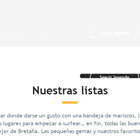
, entre el
Principales ci
 el Océano
Saint-Nazaire
ayor ensenada de
Ya a lo lejos se hace no
Seguir leyendo
 a descubrir las islas,
magnetismo de Saint-N
los...
curva del puente de...
Ideas de recor
Seguir leyendo
Nuestras listas
ugar donde darse un gusto con una bandeja de mariscos, l
 lugares para empezar a surfear… en fin, todas las buen
ejor de Bretaña. Las pequeñas gemas y nuestros favoritos