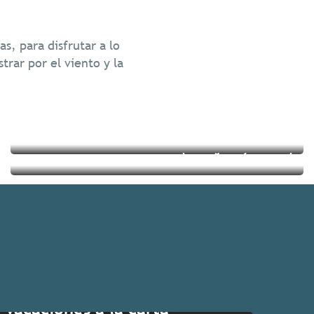
Cultura y patrimonio
s, para disfrutar a lo
Viajes responsables
rar por el viento y la
Seguir leyendo
Seguir leyendo
Vacaciones a la carta