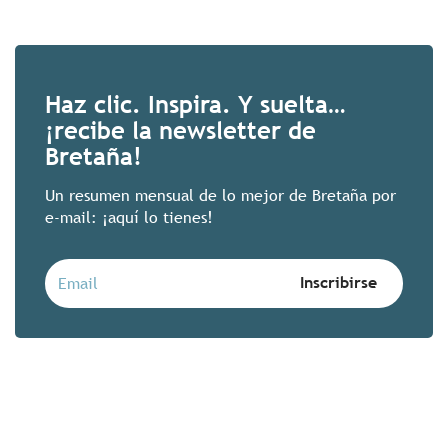
Dormir en casa de un ch
Haz clic. Inspira. Y suelta…
¡recibe la newsletter de
Descanso y alta gastronomía… en casa
Michelin
Bretaña!
Para disfrutar de un momento único, re
Un resumen mensual de lo mejor de Bretaña por
gastronómica en casa de un chef bretón.
interludio gastronómico, ¿por qué no dor
e-mail: ¡aquí lo tienes!
Seguir leyendo