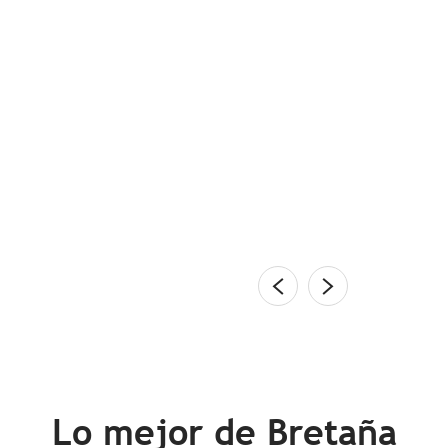
s du Morbihan
y las orillas de Morbihan entran en la lista del
al por sus famosos megalitos. Auténticos pesos
entidad bretona. Un...
do
Lo mejor de Bretaña