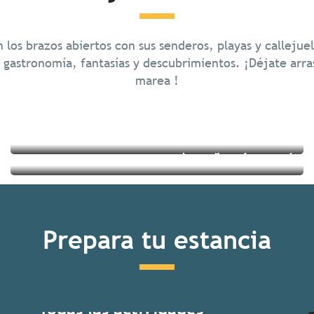
Paseos de inmersión en la
naturaleza
 los brazos abiertos con sus senderos, playas y callejuela
Pequeños Pueblos con Carácter
gastronomía, fantasías y descubrimientos. ¡Déjate arrast
marea !
Seguir leyendo
Seguir leyendo
Prepara tu estancia
Todas las actividades