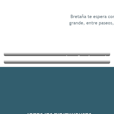
Chill
Bretaña te espera con
Gastronomía
grande, entre paseos, 
Seguir leyendo
Seguir leyendo
Todos los alojamientos