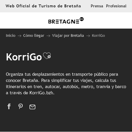
Aller
Web Oficial de Turismo de Bretaña
Prensa
Profesional
au
contenu
principal
Inicio
Cómo llegar
Viajar por Bretaña
KorriGo
KorriGo
Ajouter aux favoris
Organiza tus desplazamientos en transporte público para
conocer Bretaña. Para simplificar tus viajes, calcula tus
itinerarios en tren, autocar, autobús, metro, tranvía y barco
a través de KorriGo.bzh.