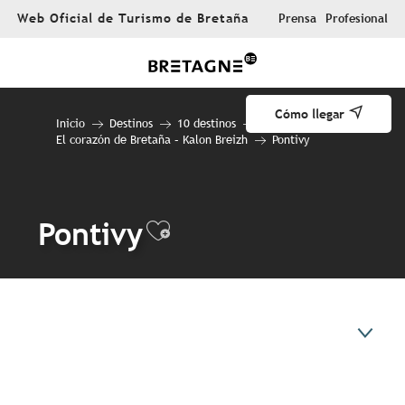
Aller
Web Oficial de Turismo de Bretaña
Prensa
Profesional
au
contenu
principal
Cómo llegar
Inicio
Destinos
10 destinos
El corazón de Bretaña – Kalon Breizh
Pontivy
Pontivy
Ajouter aux favori
En resumen