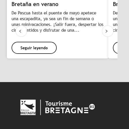
Bretaña en verano
Breta
De Pascua hasta el puente de mayo apetece
De Pasc
una escapadita, ya sea un fin de semana o
una esca
unas minivacaciones. ¡Salir fuera, despertar los
unas min
cinco sentidos y disfrutar de una...
cinco se
Seguir leyendo
Seg