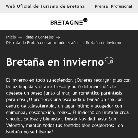
Aller
Web Oficial de Turismo de Bretaña
Prensa
Profesional
au
contenu
principal
Inicio
Ideas y Consejos
Disfruta de Bretaña durante todo el año
Bretaña en invierno
Bretaña en invierno
Ajoute
El invierno en todo su esplendor. ¿Quieres recargar pilas con
la luz límpida y el aire fresco y puro del invierno? ¿Te
apetece un paseo junto al mar, un romántico paréntesis
para dos? ¿O prefieres una escapada urbana? Un spa, un
centro de talasoterapia, un lugar íntimo y acogedor con
chimenea, desconexión, relax… El invierno en Bretaña crea
vínculo, calidez y bienestar. Desde Navidad hasta San
Valentín, mantén todos tus sentidos bien despiertos: ¡en
Bretaña no se hiberna!