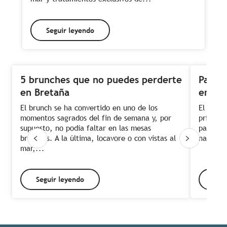
Seguir leyendo
5 brunches que no puedes perderte
Paseo 
en Bretaña
en pl
El brunch se ha convertido en uno de los
El invie
momentos sagrados del fin de semana y, por
privileg
supuesto, no podía faltar en las mesas
para un
bretonas. A la última, locavore o con vistas al
naturale
mar,...
Seguir leyendo
Seg