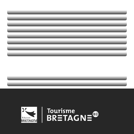
Naturaleza
Deportes de aventura
Balades et randos
Talasoterapia
Golf
Seguir leyendo
Seguir leyendo
Seguir leyendo
Seguir leyendo
Acontecimientos
Seguir leyendo
Información turística
Seguir leyendo
Seguir leyendo
Seguir leyendo
Seguir leyendo
Seguir leyendo