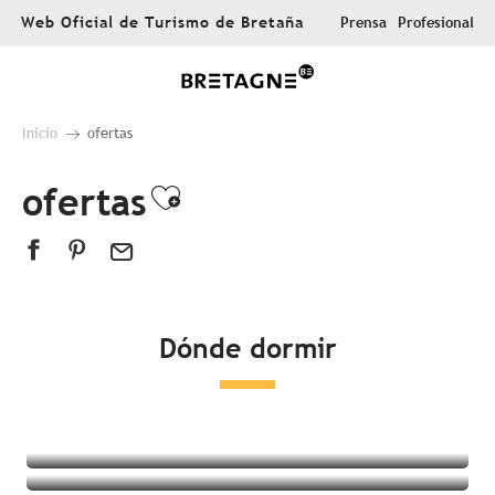
Aller
Web Oficial de Turismo de Bretaña
Prensa
Profesional
au
contenu
principal
Inicio
ofertas
ofertas
Ajouter aux favoris
Dónde dormir
Todos los alojamientos
Hoteles
Campings
Alojamientos insólitos
Habitaciones en casas de huéspedes
Complejo turístico