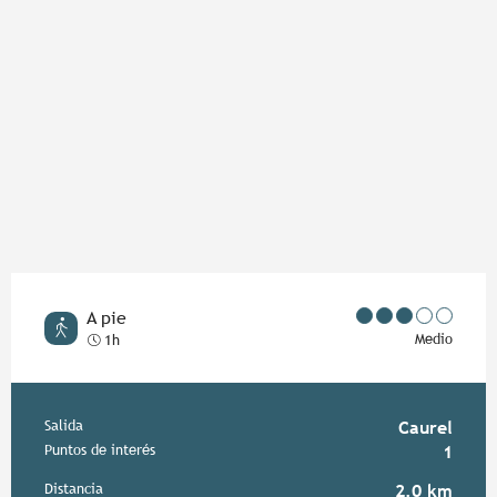
A pie
Medio
1h
Información práctica
Salida
Caurel
Puntos de interés
1
Distancia
2.0 km