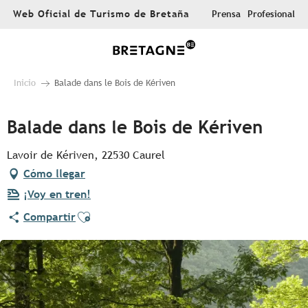
Aller
Web Oficial de Turismo de Bretaña
Prensa
Profesional
au
contenu
principal
Inicio
Balade dans le Bois de Kériven
Balade dans le Bois de Kériven
Lavoir de Kériven, 22530 Caurel
Cómo llegar
¡Voy en tren!
Ajouter aux favoris
Compartir