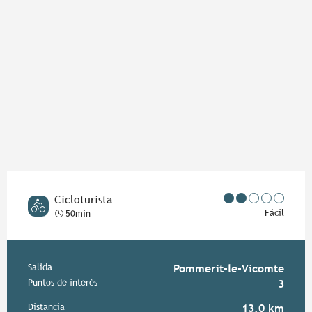
Cicloturista
Fácil
50min
Información práctica
Salida
Pommerit-le-Vicomte
Puntos de interés
3
Distancia
13.0 km