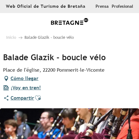
Aller
Web Oficial de Turismo de Bretaña
Prensa
Profesional
au
contenu
principal
Inicio
Balade Glazik - boucle vélo
Balade Glazik - boucle vélo
Place de l'église, 22200 Pommerit-le-Vicomte
Cómo llegar
¡Voy en tren!
Ajouter aux favoris
Compartir