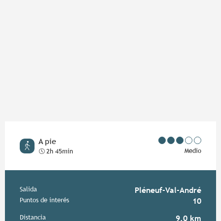
A pie
Medio
2h 45min
Información práctica
Salida
Pléneuf-Val-André
Puntos de interés
10
Distancia
9.0 km