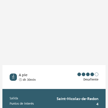
A pie
Desafiente
4h 30min
Información práctica
Salida
Saint-Nicolas-de-Redon
Puntos de interés
4