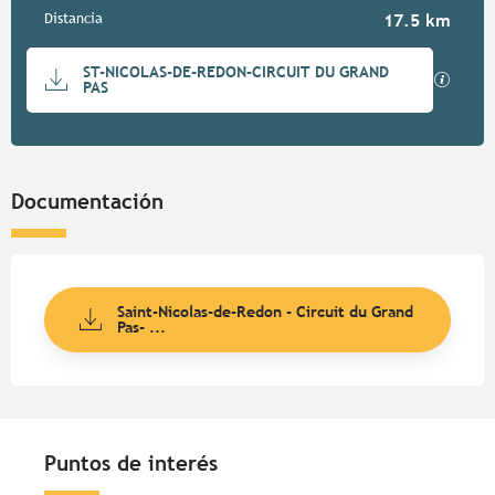
Distancia
17.5 km
Documentación
ST-NICOLAS-DE-REDON-CIRCUIT DU GRAND
Los ar
PAS
Documentación
Saint-Nicolas-de-Redon - Circuit du Grand
Pas- ...
Puntos de interés
Puntos de interés