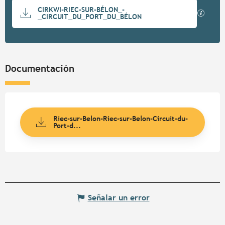
Documentación
CIRKWI-RIEC-SUR-BÉLON_-
Los ar
_CIRCUIT_DU_PORT_DU_BÉLON
Documentación
Riec-sur-Belon-Riec-sur-Belon-Circuit-du-
Port-d...
Señalar un error