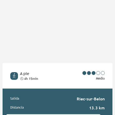
A pie
Medio
4h 15min
Información práctica
Salida
Riec-sur-Belon
Distancia
13.3 km