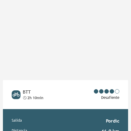
BTT
Desafiente
2h 10min
Información práctica
Salida
Pordic
Distancia