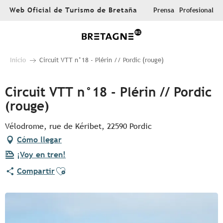
Aller
Web Oficial de Turismo de Bretaña
Prensa
Profesional
au
contenu
principal
Inicio
Circuit VTT n°18 - Plérin // Pordic (rouge)
Circuit VTT n°18 - Plérin // Pordic
(rouge)
Vélodrome, rue de Kéribet, 22590 Pordic
Cómo llegar
¡Voy en tren!
Ajouter aux favoris
Compartir