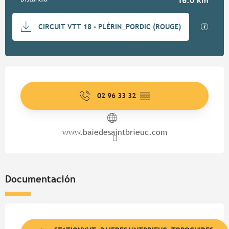
16.0 km
Documentación
Los ar
CIRCUIT VTT 18 - PLÉRIN_PORDIC (ROUGE)
Horarios y datos de contacto
02 96 33 32
▒▒
www.baiedesaintbrieuc.com
Documentación