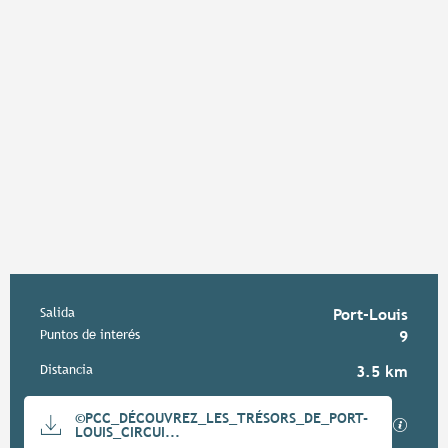
Información práctica
Salida
Port-Louis
Puntos de interés
9
Distancia
3.5 km
Documentación
©PCC_DÉCOUVREZ_LES_TRÉSORS_DE_PORT-
Los ar
LOUIS_CIRCUI...