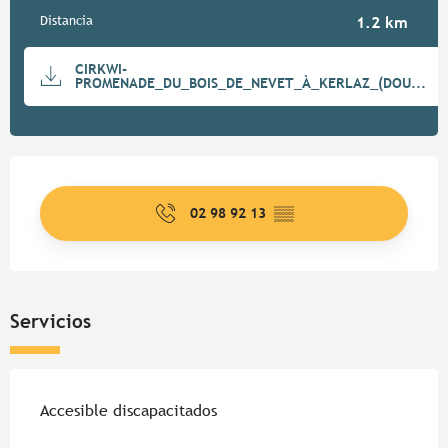
Distancia
1.2 km
Documentación
CIRKWI-
PROMENADE_DU_BOIS_DE_NEVET_À_KERLAZ_(DOU...
Horarios y datos de contacto
02 98 92 13
▒▒
Servicios
Accesible discapacitados