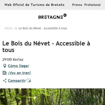
Aller
Web Oficial de Turismo de Bretaña
Prensa
Profesional
au
contenu
principal
Inicio
Le Bois du Névet - Accessible à tous
Le Bois du Névet - Accessible à
tous
29100 Kerlaz
Cómo llegar
¡Voy en tren!
Ajouter aux favoris
Compartir