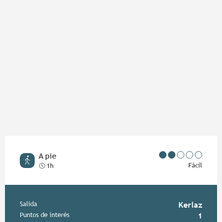
A pie
Fácil
1h
Información práctica
Salida
Kerlaz
Puntos de interés
1