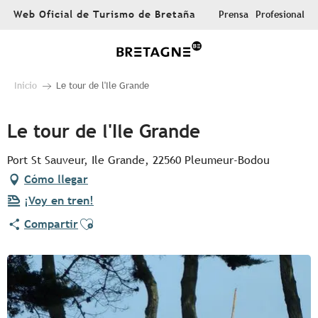
Aller
Web Oficial de Turismo de Bretaña
Prensa
Profesional
au
contenu
principal
Inicio
Le tour de l'Ile Grande
Le tour de l'Ile Grande
Port St Sauveur, Ile Grande, 22560 Pleumeur-Bodou
Cómo llegar
¡Voy en tren!
Ajouter aux favoris
Compartir