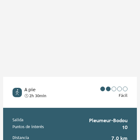
A pie
Fácil
2h 30min
Información práctica
Salida
Pleumeur-Bodou
Puntos de interés
10
Distancia
7.0 km