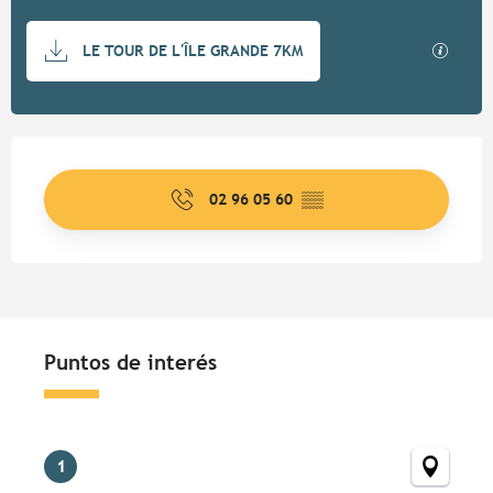
Documentación
Los ar
LE TOUR DE L'ÎLE GRANDE 7KM
Horarios y datos de contacto
02 96 05 60
▒▒
Puntos de interés
Puntos de interés
1