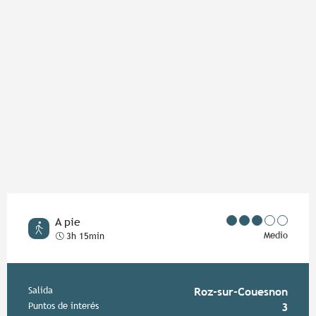
A pie
Medio
3h 15min
Información práctica
Salida
Roz-sur-Couesnon
Puntos de interés
3