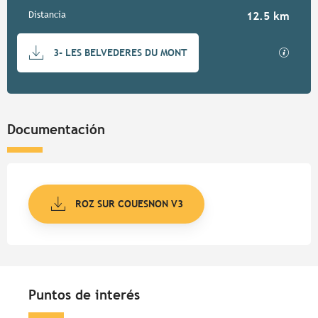
Distancia
12.5 km
Documentación
Los ar
3- LES BELVEDERES DU MONT
Documentación
ROZ SUR COUESNON V3
Puntos de interés
Puntos de interés