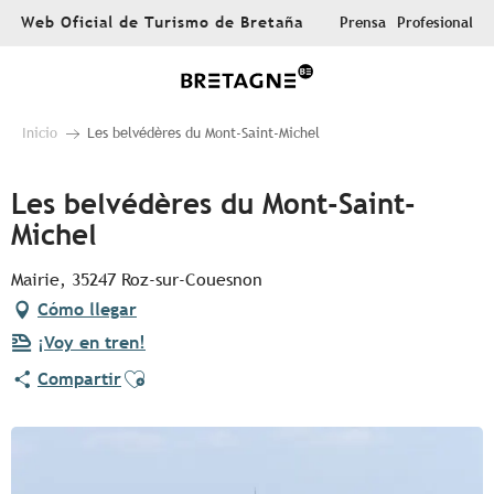
Aller
Web Oficial de Turismo de Bretaña
Prensa
Profesional
au
contenu
principal
Inicio
Les belvédères du Mont-Saint-Michel
Les belvédères du Mont-Saint-
Michel
Mairie, 35247 Roz-sur-Couesnon
Cómo llegar
¡Voy en tren!
Ajouter aux favoris
Compartir