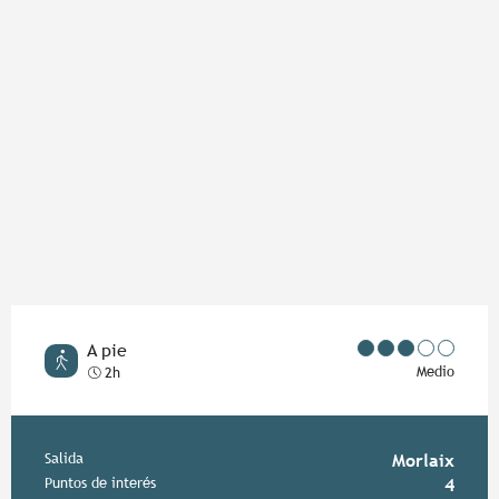
A pie
Medio
2h
Información práctica
Salida
Morlaix
Puntos de interés
4