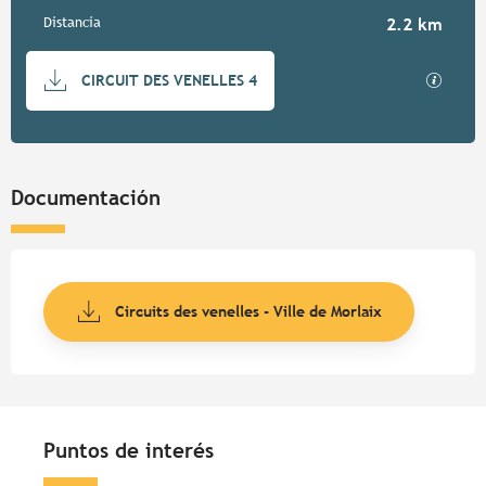
Distancia
2.2 km
Documentación
Los ar
CIRCUIT DES VENELLES 4
Documentación
Circuits des venelles - Ville de Morlaix
Puntos de interés
Puntos de interés