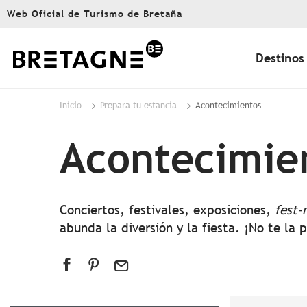
Aller
Web Oficial de Turismo de Bretaña
au
contenu
principal
Destinos
Inicio
Prepara tu estancia
Acontecimientos
Acontecimie
Conciertos, festivales, exposiciones,
fest-
abunda la diversión y la fiesta. ¡No te la 