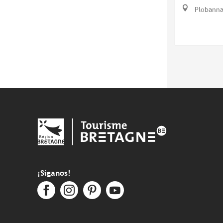
Plobanna
¡Síganos!