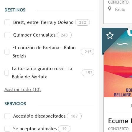
CONCIERTO
Paule
DESTINOS
Brest, entre Tierra y Océano
282
Quimper Cornualles
243
El corazón de Bretaña - Kalon
215
Breizh
La Costa de granito rosa - La
153
Bahía de Morlaix
Mostrar todo (10)
SERVICIOS
Accesible discapacitados
187
Ecume F
Se aceptan animales
19
CONCIERTO