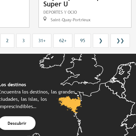
Super U
DEPORTES Y OCIO
Saint-Quay-Portrieux
2
3
31+
62+
95
❯
❯❯
Los destinos
Encuentra los destinos, las grandes
ciudades, las islas, los
imprescindibles…
Descubrir