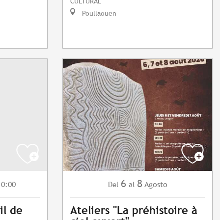
CULTURAL
Poullaouen
6
8
10:00
Agosto
Del
al
il de
Ateliers "La préhistoire à