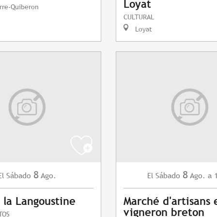
Loyat
rre-Quiberon
CULTURAL
Loyat
8
8
Sábado
Ago.
Sábado
Ago.
a 
El
El
 la Langoustine
Marché d'artisans 
vigneron breton
TOS