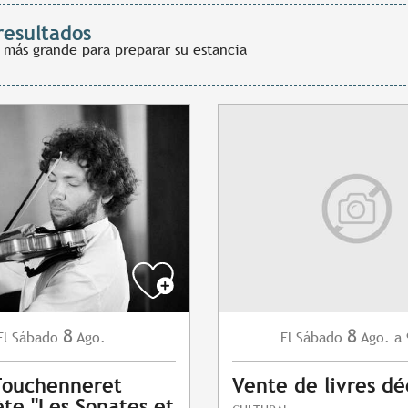
resultados
 más grande para preparar su estancia
8
8
Sábado
Ago.
Sábado
Ago.
a 
El
El
Fouchenneret
Vente de livres dé
ète "Les Sonates et