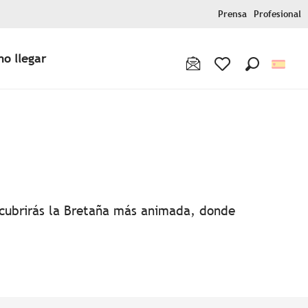
Prensa
Profesional
o llegar
Buscar
Voir les favoris
favoris
escubrirás la Bretaña más animada, donde