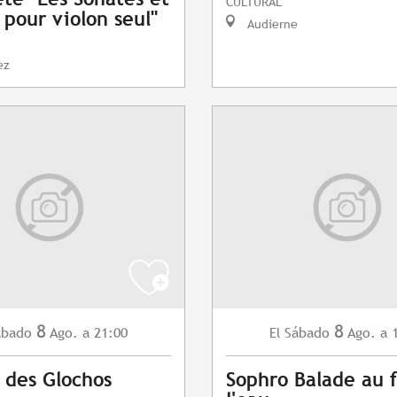
CULTURAL
 pour violon seul"
Audierne
ez
8
8
ábado
Ago.
a 21:00
Sábado
Ago.
a 
El
 des Glochos
Sophro Balade au f