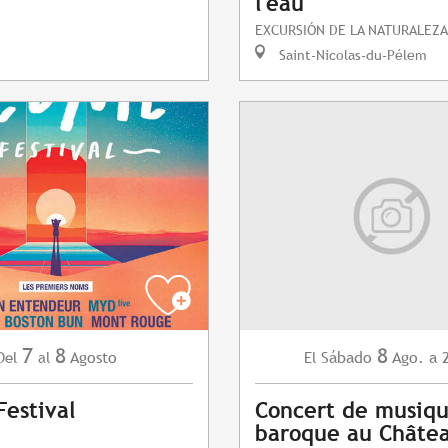
l'eau
EXCURSIÓN DE LA NATURALEZA
Saint-Nicolas-du-Pélem
7
8
8
Agosto
Sábado
Ago.
a 
Del
al
El
estival
Concert de musiq
baroque au Châte