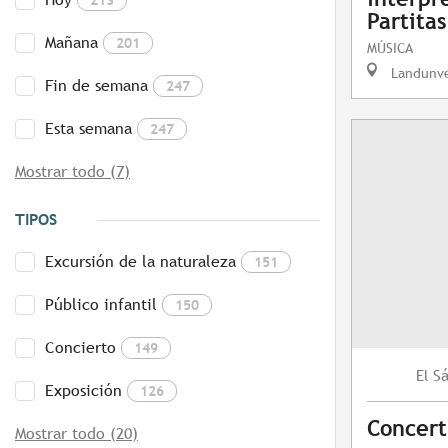
Partitas
Mañana
201
MÚSICA
Landunv
Fin de semana
247
Esta semana
247
Mostrar todo (7)
TIPOS
Excursión de la naturaleza
151
Público infantil
150
Concierto
149
S
El
Exposición
126
Concert
Mostrar todo (20)