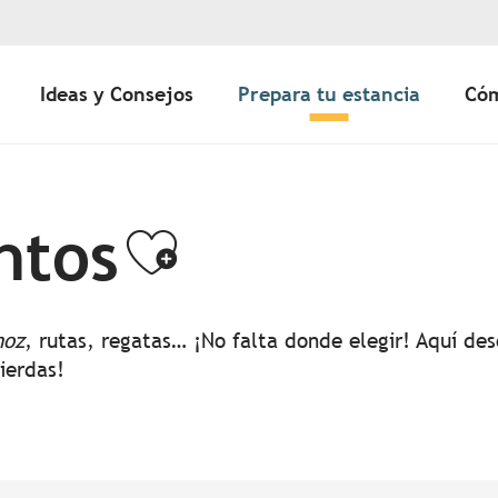
Ideas y Consejos
Prepara tu estancia
Cóm
ntos
Ajouter aux 
noz
, rutas, regatas… ¡No falta donde elegir! Aquí d
pierdas!