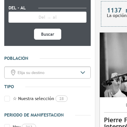
DEL - AL
1137
La opción
Buscar
POBLACIÓN
TIPO
☆ Nuestra selección
28
PERIODO DE MANIFESTACION
Pierre 
interpr
Hoy
213