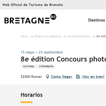
Aller
Web Oficial de Turismo de Bretaña
au
contenu
principal
Destinos
Inicio
Prepara tu estancia
Acontecimientos
8e édi
15 mayo > 23 septiembre
8e édition Concours phot
CULTURAL
FOTOGRAFÍA
22260 Runan
Cómo llegar
¡Voy en tren!
Horarios