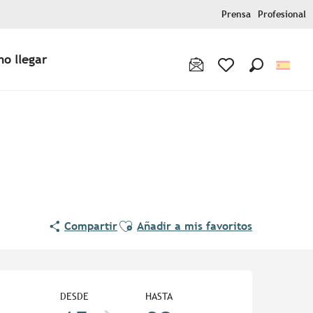
Prensa
Profesional
o llegar
Buscar
Voir les favoris
Ajouter aux favoris
Compartir
Añadir a mis favoritos
Horarios y datos de contac
DESDE
HASTA