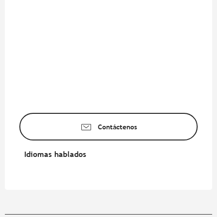
Contáctenos
Idiomas hablados
Idiomas hablados