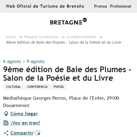
Aller
Web Oficial de Turismo de Bretaña
Prensa
Profesional
au
contenu
principal
Inicio
Prepara tu estancia
Acontecimientos
9ème édition de Baie des Plumes - Salon de la Poésie et du Livre
6 agosto > 9 agosto
9ème édition de Baie des Plumes -
Salon de la Poésie et du Livre
CULTURAL
CONFERENCIA
POESÍA
Médiathèque Georges Perros, Place de l'Enfer, 29100
Douarnenez
Cómo llegar
¡Voy en tren!
Ajouter aux favoris
Compartir