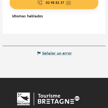
02 98 82 37
▒▒
Idiomas hablados
Idiomas hablados
Señalar un error