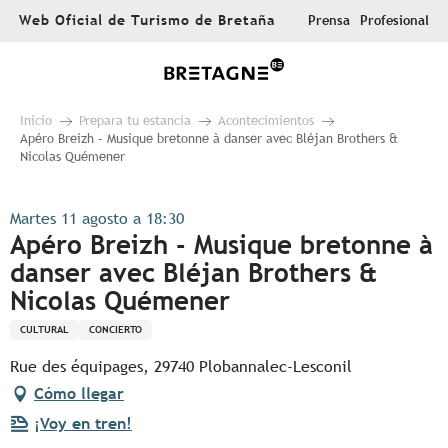
Aller
Web Oficial de Turismo de Bretaña
Prensa
Profesional
au
contenu
principal
Inicio
Prepara tu estancia
Acontecimientos
Apéro Breizh - Musique bretonne à danser avec Bléjan Brothers &
Nicolas Quémener
Martes 11 agosto a 18:30
Apéro Breizh - Musique bretonne à
danser avec Bléjan Brothers &
Nicolas Quémener
CULTURAL
CONCIERTO
Rue des équipages, 29740 Plobannalec-Lesconil
Cómo llegar
¡Voy en tren!