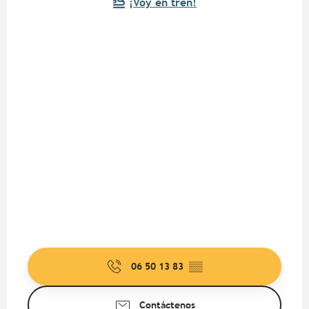
¡Voy en tren!
06 50 13 83
▒▒
Contáctenos