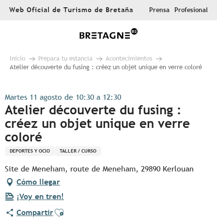
Aller
Web Oficial de Turismo de Bretaña
Prensa
Profesional
au
contenu
principal
Inicio
Prepara tu estancia
Acontecimientos
Atelier découverte du fusing : créez un objet unique en verre coloré
Martes 11 agosto de 10:30 a 12:30
Atelier découverte du fusing :
créez un objet unique en verre
coloré
DEPORTES Y OCIO
TALLER / CURSO
Site de Meneham, route de Meneham, 29890 Kerlouan
Cómo llegar
¡Voy en tren!
Ajouter aux favoris
Compartir