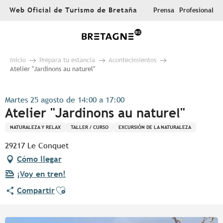
Aller
Web Oficial de Turismo de Bretaña
Prensa
Profesional
au
contenu
principal
Inicio
Prepara tu estancia
Acontecimientos
Atelier "Jardinons au naturel"
Martes 25 agosto de 14:00 a 17:00
Atelier "Jardinons au naturel"
NATURALEZA Y RELAX
TALLER / CURSO
EXCURSIÓN DE LA NATURALEZA
29217 Le Conquet
Cómo llegar
¡Voy en tren!
Ajouter aux favoris
Compartir