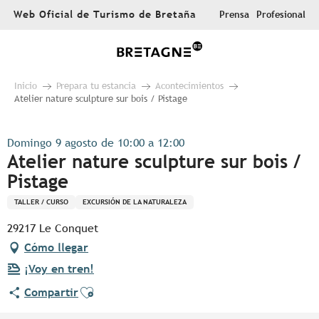
Aller
Web Oficial de Turismo de Bretaña
Prensa
Profesional
au
contenu
principal
Inicio
Prepara tu estancia
Acontecimientos
Atelier nature sculpture sur bois / Pistage
Domingo 9 agosto de 10:00 a 12:00
Atelier nature sculpture sur bois /
Pistage
TALLER / CURSO
EXCURSIÓN DE LA NATURALEZA
29217 Le Conquet
Cómo llegar
¡Voy en tren!
Ajouter aux favoris
Compartir