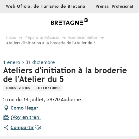
Aller
Web Oficial de Turismo de Bretaña
Prensa
Profesional
au
contenu
principal
Inicio
Prepara tu estancia
Acontecimientos
Ateliers d'initiation à la broderie de l'Atelier du 5
1 enero > 31 diciembre
Ateliers d'initiation à la broderie
de l'Atelier du 5
OTROS EVENTOS
TALLER / CURSO
5 rue du 14 juillet, 29770 Audierne
Cómo llegar
¡Voy en tren!
Ajouter aux favoris
Compartir