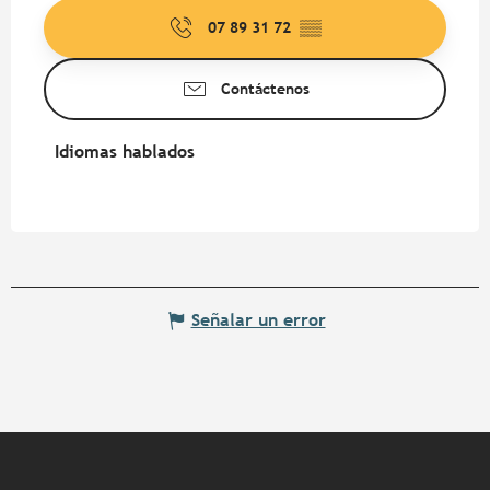
07 89 31 72
▒▒
Contáctenos
Idiomas hablados
Idiomas hablados
Señalar un error