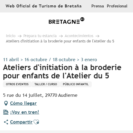
Aller
Web Oficial de Turismo de Bretaña
Prensa
Profesional
au
contenu
principal
Inicio
Prepara tu estancia
Acontecimientos
Ateliers d'initiation à la broderie pour enfants de l'Atelier du 5
11 abril > 16 octubre / 18 octubre > 3 enero
Ateliers d'initiation à la broderie
pour enfants de l'Atelier du 5
OTROS EVENTOS
TALLER / CURSO
PÚBLICO INFANTIL
5 rue du 14 juillet, 29770 Audierne
Cómo llegar
¡Voy en tren!
Ajouter aux favoris
Compartir