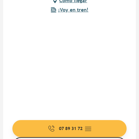
Cómo llegar
¡Voy en tren!
07 89 31 72
▒▒