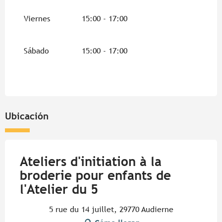
Del
11 abril 2026
al
26 abril 2026
Viernes
15:00 - 17:00
Del
11 abril 2026
al
3 julio 2026
Sábado
15:00 - 17:00
Del
1 septiembre 2026
al
16 octubre 2026
Del
18 octubre 2026
al
1 noviembre 2026
Del
2 noviembre 2026
al
18 diciembre
Ubicación
2026
Del
19 diciembre 2026
al
3 enero 2027
Ateliers d'initiation à la
broderie pour enfants de
l'Atelier du 5
5 rue du 14 juillet, 29770 Audierne