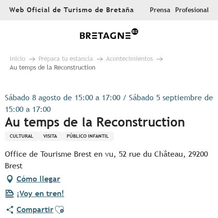
Aller
Web Oficial de Turismo de Bretaña
Prensa
Profesional
au
contenu
principal
Inicio
Prepara tu estancia
Acontecimientos
Au temps de la Reconstruction
Sábado 8 agosto de 15:00 a 17:00 / Sábado 5 septiembre de
15:00 a 17:00
Au temps de la Reconstruction
CULTURAL
VISITA
PÚBLICO INFANTIL
Office de Tourisme Brest en vu, 52 rue du Château, 29200
Brest
Cómo llegar
¡Voy en tren!
Ajouter aux favoris
Compartir