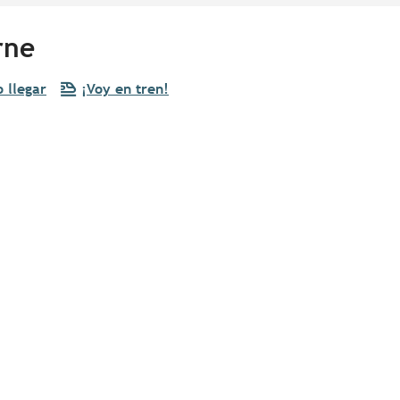
rne
 llegar
¡Voy en tren!