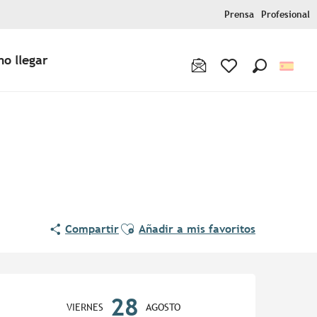
Prensa
Profesional
o llegar
Buscar
Voir les favoris
Ajouter aux favoris
Compartir
Añadir a mis favoritos
Horarios y datos de contac
28
VIERNES
AGOSTO