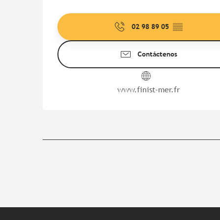
02 98 89 05
▒▒
Contáctenos
www.finist-mer.fr