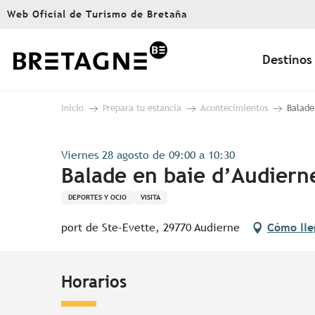
Aller
Web Oficial de Turismo de Bretaña
au
contenu
principal
Destinos
Inicio
Prepara tu estancia
Acontecimientos
Balade
Viernes 28 agosto de 09:00 a 10:30
Balade en baie d’Audiern
DEPORTES Y OCIO
VISITA
port de Ste-Evette, 29770 Audierne
Cómo lle
Horarios