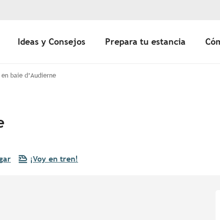
Ideas y Consejos
Prepara tu estancia
Cóm
 en baie d’Audierne
e
gar
¡Voy en tren!