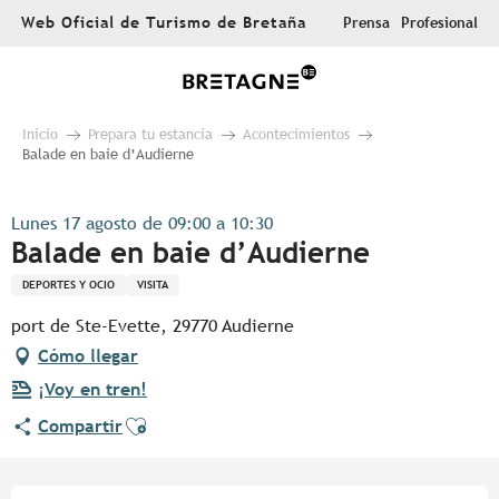
Aller
Web Oficial de Turismo de Bretaña
Prensa
Profesional
au
contenu
principal
Inicio
Prepara tu estancia
Acontecimientos
Balade en baie d’Audierne
Lunes 17 agosto de 09:00 a 10:30
Balade en baie d’Audierne
DEPORTES Y OCIO
VISITA
port de Ste-Evette, 29770 Audierne
Cómo llegar
¡Voy en tren!
Ajouter aux favoris
Compartir