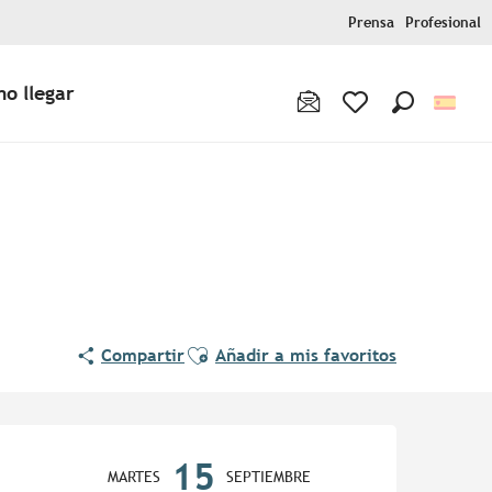
Prensa
Profesional
o llegar
Buscar
Voir les favoris
Ajouter aux favoris
Compartir
Añadir a mis favoritos
Horarios y datos de contac
15
MARTES
SEPTIEMBRE