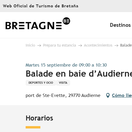
Aller
Web Oficial de Turismo de Bretaña
au
contenu
principal
Destinos
Inicio
Prepara tu estancia
Acontecimientos
Balade
Martes 15 septiembre de 09:00 a 10:30
Balade en baie d’Audiern
DEPORTES Y OCIO
VISITA
port de Ste-Evette, 29770 Audierne
Cómo lle
Horarios