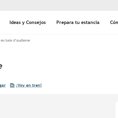
Ideas y Consejos
Prepara tu estancia
Cóm
 en baie d’Audierne
e
gar
¡Voy en tren!