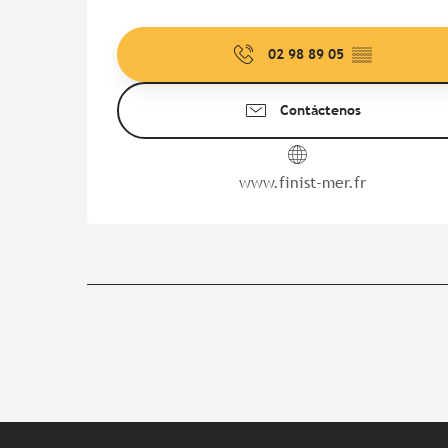
02 98 89 05
▒▒
Contáctenos
www.finist-mer.fr