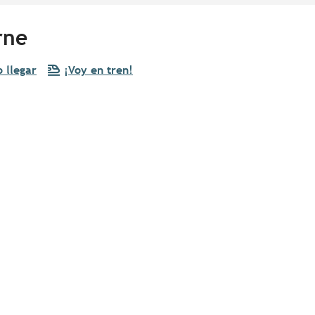
rne
 llegar
¡Voy en tren!