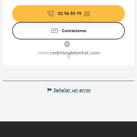
02 96 55 79
▒▒
Contáctenos
www.vedettesdebrehat.com
Señalar un error