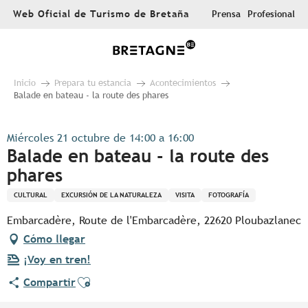
Aller
Web Oficial de Turismo de Bretaña
Prensa
Profesional
au
contenu
principal
Inicio
Prepara tu estancia
Acontecimientos
Balade en bateau - la route des phares
Miércoles 21 octubre de 14:00 a 16:00
Balade en bateau - la route des
phares
CULTURAL
EXCURSIÓN DE LA NATURALEZA
VISITA
FOTOGRAFÍA
Embarcadère, Route de l'Embarcadère, 22620 Ploubazlanec
Cómo llegar
¡Voy en tren!
Ajouter aux favoris
Compartir