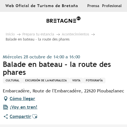
Aller
Web Oficial de Turismo de Bretaña
Prensa
Profesional
au
contenu
principal
Inicio
Prepara tu estancia
Acontecimientos
Balade en bateau - la route des phares
Miércoles 28 octubre de 14:00 a 16:00
Balade en bateau - la route des
phares
CULTURAL
EXCURSIÓN DE LA NATURALEZA
VISITA
FOTOGRAFÍA
Embarcadère, Route de l'Embarcadère, 22620 Ploubazlanec
Cómo llegar
¡Voy en tren!
Ajouter aux favoris
Compartir