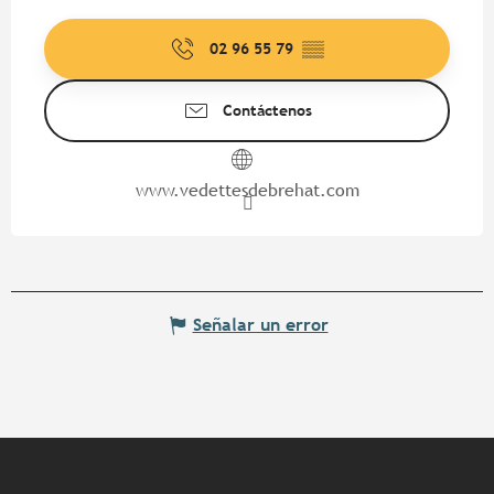
02 96 55 79
▒▒
Contáctenos
www.vedettesdebrehat.com
Señalar un error