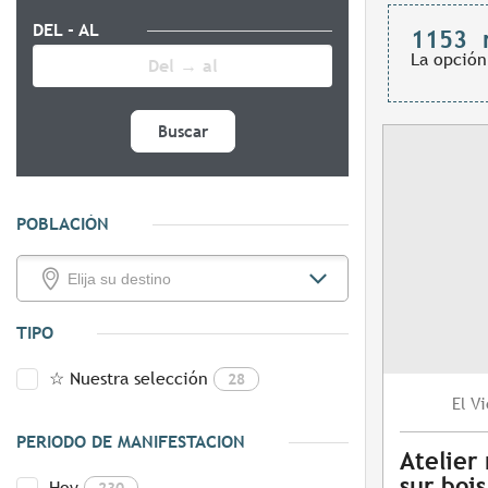
DEL - AL
1153
La opción
Buscar
POBLACIÓN
TIPO
☆ Nuestra selección
28
Vi
El
PERIODO DE MANIFESTACION
Atelier
sur bois
Hoy
230