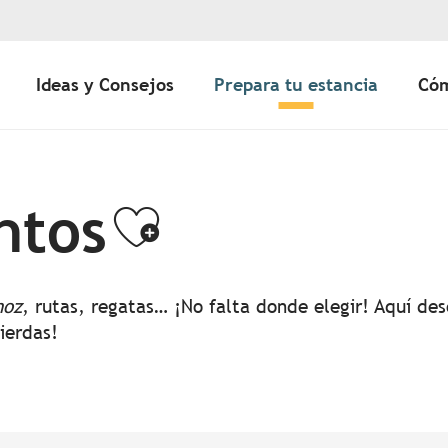
Ideas y Consejos
Prepara tu estancia
Cóm
ntos
Ajouter aux 
noz
, rutas, regatas… ¡No falta donde elegir! Aquí d
pierdas!