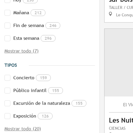
TALLER / CU
Mañana
212
Le Conq
Fin de semana
246
Esta semana
296
Mostrar todo (7)
TIPOS
Concierto
159
Público infantil
155
Excursión de la naturaleza
155
Vi
El
Exposición
126
Les Nuit
CIENCIAS
Mostrar todo (20)