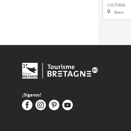
CULTURAL
Brest
¡Síganos!