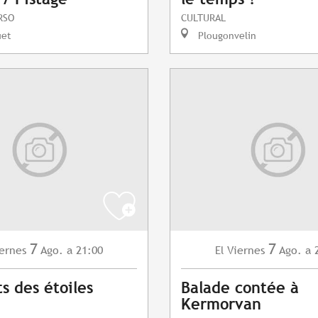
RSO
CULTURAL
uet
Plougonvelin
7
7
ernes
Ago.
a 21:00
Viernes
Ago.
a 
El
s des étoiles
Balade contée à
Kermorvan