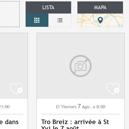
LISTA
MAPA
7
21:00
Viernes
Ago.
a 8:00
El
e dans
Tro Breiz : arrivée à St
Yvi le 7 août