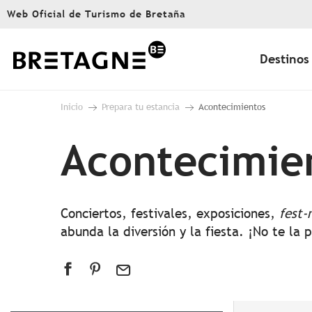
Aller
Web Oficial de Turismo de Bretaña
au
contenu
principal
Destinos
Inicio
Prepara tu estancia
Acontecimientos
Acontecimie
Conciertos, festivales, exposiciones,
fest-
abunda la diversión y la fiesta. ¡No te la 