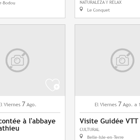
NATURALEZA Y RELAX
r-Bodou
Le Conquet
7
7
Viernes
Ago.
Viernes
Ago.
a 
El
El
contée à l'abbaye
Visite Guidée VTT
athieu
CULTURAL
Belle-Isle-en-Terre