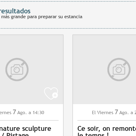
resultados
 más grande para preparar su estancia
7
7
ernes
Ago.
a 14:30
Viernes
Ago.
a 
El
 nature sculpture
Ce soir, on remont
 / Pistage
le temps !