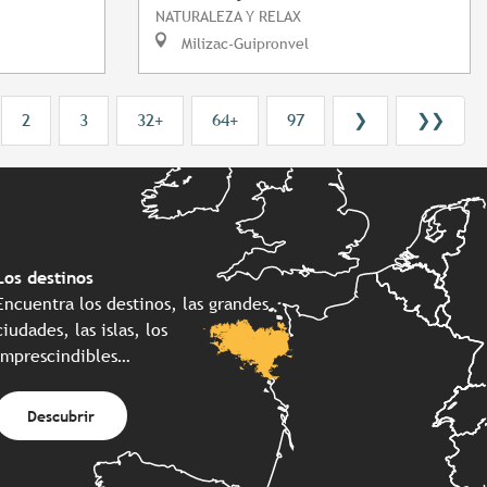
NATURALEZA Y RELAX
Milizac-Guipronvel
2
3
32+
64+
97
❯
❯❯
Los destinos
Encuentra los destinos, las grandes
ciudades, las islas, los
imprescindibles…
Descubrir