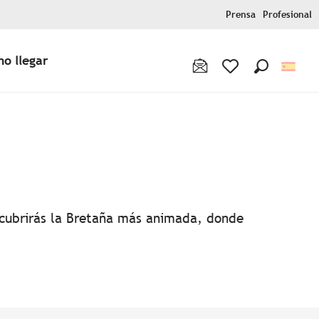
Prensa
Profesional
o llegar
Buscar
Voir les favoris
favoris
escubrirás la Bretaña más animada, donde