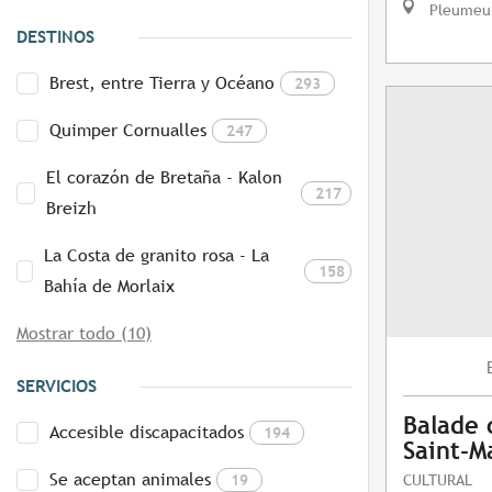
Pleumeu
DESTINOS
Brest, entre Tierra y Océano
293
Quimper Cornualles
247
El corazón de Bretaña - Kalon
217
Breizh
La Costa de granito rosa - La
158
Bahía de Morlaix
Mostrar todo (10)
SERVICIOS
Balade 
Accesible discapacitados
194
Saint-M
Se aceptan animales
19
CULTURAL