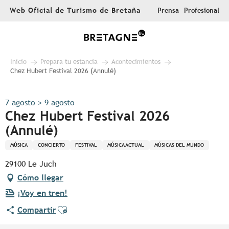
Aller
Web Oficial de Turismo de Bretaña
Prensa
Profesional
au
contenu
principal
Inicio
Prepara tu estancia
Acontecimientos
Chez Hubert Festival 2026 (Annulé)
7 agosto > 9 agosto
Chez Hubert Festival 2026
(Annulé)
MÚSICA
CONCIERTO
FESTIVAL
MÚSICA ACTUAL
MÚSICAS DEL MUNDO
29100 Le Juch
Cómo llegar
¡Voy en tren!
Ajouter aux favoris
Compartir