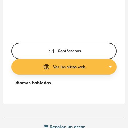
Contáctenos
Ver los sitios web
Idiomas hablados
Idiomas hablados
Señalar un error