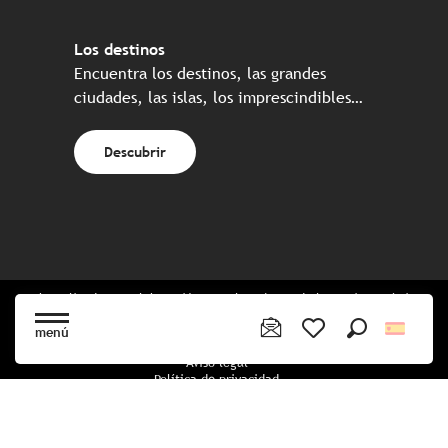
Los destinos
Encuentra los destinos, las grandes
ciudades, las islas, los imprescindibles…
Descubrir
Web realizada en colaboración con el conjunto de los socios turísticos
bretones
menú
Buscar
Voir les favoris
Aviso legal
Política de privacidad
Política de Cookies
Configuración de cookies
Reserva CGU
mapa del sitio