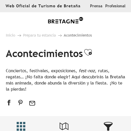
Aller
Web Oficial de Turismo de Bretaña
Prensa
Profesional
au
contenu
principal
Inicio
Prepara tu estancia
Acontecimientos
Acontecimientos
Ajouter au
Conciertos, festivales, exposiciones,
fest-noz
, rutas,
regatas… ¡No falta donde elegir! Aquí descubrirás la Bretaña
más animada, donde abunda la diversión y la fiesta. ¡No te
la pierdas!