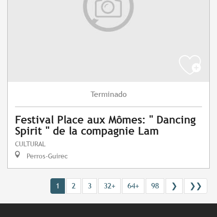
Terminado
Festival Place aux Mômes: " Dancing
Spirit " de la compagnie Lam
CULTURAL
Perros-Guirec
1
2
3
32+
64+
98
❯
❯❯