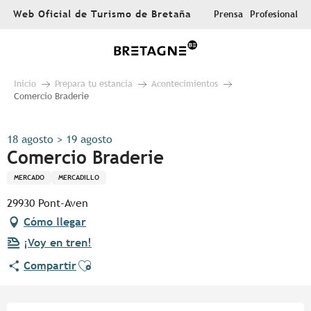
Aller
Web Oficial de Turismo de Bretaña
Prensa
Profesional
au
contenu
principal
Inicio
Prepara tu estancia
Acontecimientos
Comercio Braderie
18 agosto > 19 agosto
Comercio Braderie
MERCADO
MERCADILLO
29930 Pont-Aven
Cómo llegar
¡Voy en tren!
Ajouter aux favoris
Compartir