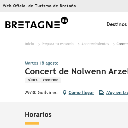
Aller
Web Oficial de Turismo de Bretaña
au
contenu
principal
Destinos
Inicio
Prepara tu estancia
Acontecimientos
Concer
Martes 18 agosto
Concert de Nolwenn Arzel
MÚSICA
CONCIERTO
29730 Guilvinec
Cómo llegar
¡Voy en tr
Horarios