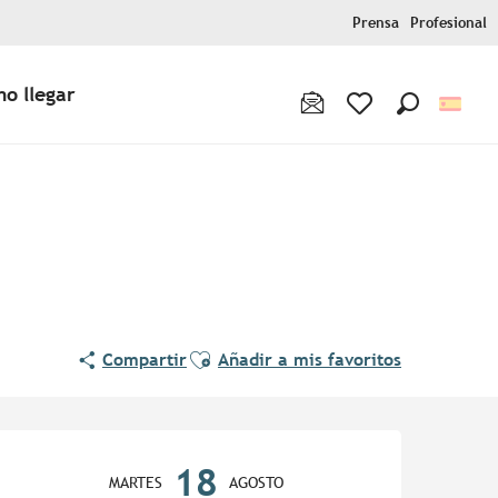
Prensa
Profesional
o llegar
Buscar
Voir les favoris
Ajouter aux favoris
Compartir
Añadir a mis favoritos
Horarios y datos de contac
18
MARTES
AGOSTO