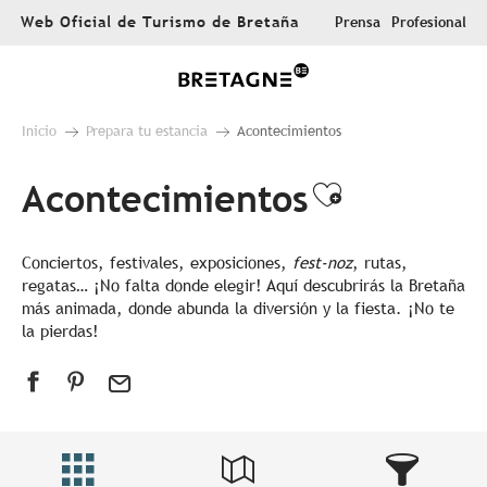
Aller
Web Oficial de Turismo de Bretaña
Prensa
Profesional
au
contenu
principal
Inicio
Prepara tu estancia
Acontecimientos
Acontecimientos
Ajouter au
Conciertos, festivales, exposiciones,
fest-noz
, rutas,
regatas… ¡No falta donde elegir! Aquí descubrirás la Bretaña
más animada, donde abunda la diversión y la fiesta. ¡No te
la pierdas!