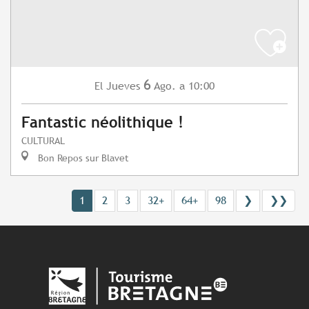
6
Jueves
Ago.
a 10:00
El
Fantastic néolithique !
CULTURAL
Bon Repos sur Blavet
1
2
3
32+
64+
98
❯
❯❯