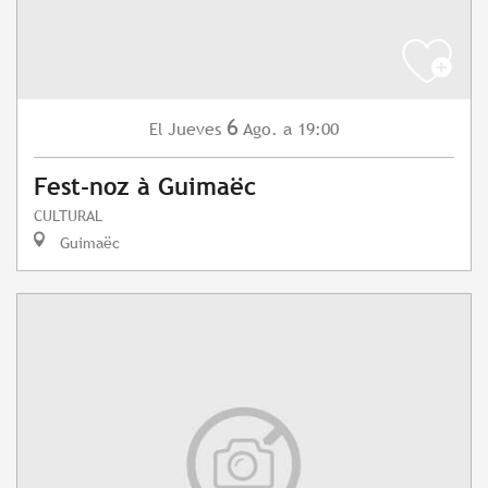
6
Jueves
Ago.
a 19:00
El
Fest-noz à Guimaëc
CULTURAL
Guimaëc