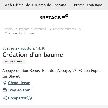
Aller
Web Oficial de Turismo de Bretaña
Prensa
Profesional
au
contenu
principal
Inicio
Prepara tu estancia
Acontecimientos
Création d'un baume
Jueves 27 agosto a 14:30
Création d'un baume
TALLER / CURSO
Abbaye de Bon-Repos, Rue de l'Abbaye, 22570 Bon Repos
sur Blavet
Cómo llegar
¡Voy en tren!
Ajouter aux favoris
Compartir