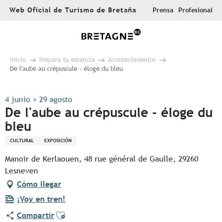
Aller
Web Oficial de Turismo de Bretaña
Prensa
Profesional
au
contenu
principal
Inicio
Prepara tu estancia
Acontecimientos
De l'aube au crépuscule - éloge du bleu
4 junio > 29 agosto
De l'aube au crépuscule - éloge du
bleu
CULTURAL
EXPOSICIÓN
Manoir de Kerlaouen, 48 rue général de Gaulle, 29260
Lesneven
Cómo llegar
¡Voy en tren!
Ajouter aux favoris
Compartir