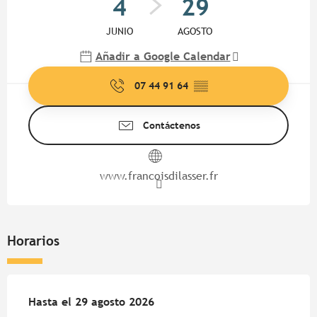
4
29
JUNIO
AGOSTO
Añadir a Google Calendar
07 44 91 64
▒▒
Contáctenos
www.francoisdilasser.fr
Horarios
Del
Hasta el
4 junio 2026
29 agosto 2026
al
29 agosto 2026