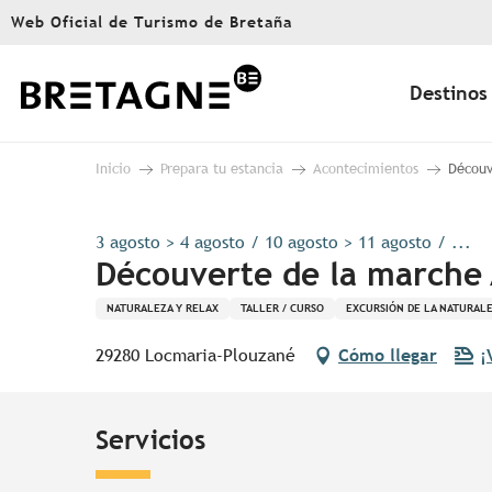
Aller
Web Oficial de Turismo de Bretaña
au
contenu
principal
Destinos
Inicio
Prepara tu estancia
Acontecimientos
Découv
3 agosto > 4 agosto / 10 agosto > 11 agosto / ...
Découverte de la marche
NATURALEZA Y RELAX
TALLER / CURSO
EXCURSIÓN DE LA NATURAL
29280 Locmaria-Plouzané
Cómo llegar
¡
Servicios