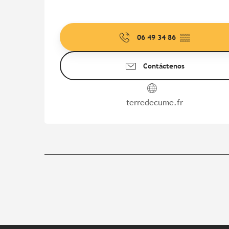
06 49 34 86
▒▒
Contáctenos
terredecume.fr