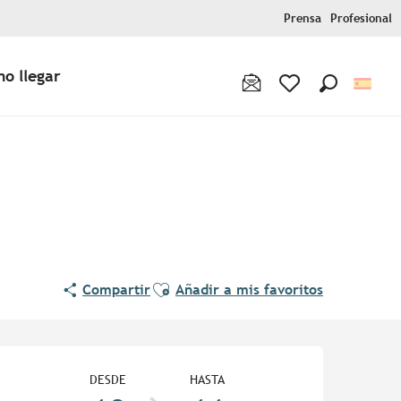
Prensa
Profesional
o llegar
Buscar
Voir les favoris
Ajouter aux favoris
Compartir
Añadir a mis favoritos
Horarios y datos de contac
DESDE
HASTA