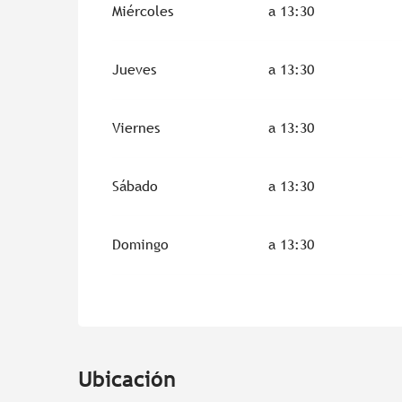
Miércoles
a 13:30
Del
27 julio 2026
al
28 julio 2026
Jueves
a 13:30
Del
3 agosto 2026
al
4 agosto 2026
Viernes
a 13:30
Del
17 agosto 2026
al
18 agosto 2026
Sábado
a 13:30
Del
24 agosto 2026
al
25 agosto 2026
Domingo
a 13:30
Del
31 agosto 2026
al
1 septiembre 2026
Ubicación