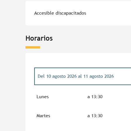
Accesible discapacitados
Horarios
Del
10 agosto 2026
al
11 agosto 2026
Del
6 julio 2026
al
7 julio 2026
Lunes
a 13:30
Del
13 julio 2026
al
14 julio 2026
Martes
a 13:30
Del
20 julio 2026
al
21 julio 2026