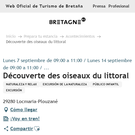
Aller
Web Oficial de Turismo de Bretaña
Prensa
Profesional
au
contenu
principal
Inicio
Prepara tu estancia
Acontecimientos
Découverte des oiseaux du littoral
Lunes 7 septiembre de 09:00 a 11:00 / Lunes 14 septiembre
de 09:00 a 11:00 / ...
Découverte des oiseaux du littoral
NATURALEZA Y RELAX
EXCURSIÓN DE LA NATURALEZA
PÚBLICO INFANTIL
EXCURSIÓN
29280 Locmaria-Plouzané
Cómo llegar
¡Voy en tren!
Ajouter aux favoris
Compartir